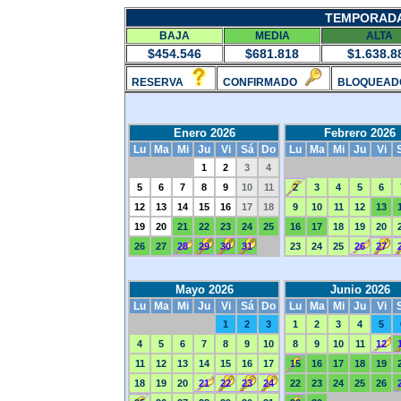
TEMPORADAS
BAJA
MEDIA
ALTA
$454.546
$681.818
$1.638.8
RESERVA
CONFIRMADO
BLOQUEAD
Enero 2026
Febrero 2026
Lu
Ma
Mi
Ju
Vi
Sá
Do
Lu
Ma
Mi
Ju
Vi
1
2
3
4
5
6
7
8
9
10
11
2
3
4
5
6
12
13
14
15
16
17
18
9
10
11
12
13
19
20
21
22
23
24
25
16
17
18
19
20
26
27
28
29
30
31
23
24
25
26
27
Mayo 2026
Junio 2026
Lu
Ma
Mi
Ju
Vi
Sá
Do
Lu
Ma
Mi
Ju
Vi
1
2
3
1
2
3
4
5
4
5
6
7
8
9
10
8
9
10
11
12
11
12
13
14
15
16
17
15
16
17
18
19
18
19
20
21
22
23
24
22
23
24
25
26